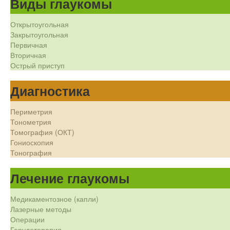
Виды глаукомы
Открытоугольная
Закрытоугольная
Первичная
Вторичная
Острый приступ
Диагностика
Периметрия
Тонометрия
Томография (ОКТ)
Гониоскопия
Тонография
Лечение глаукомы
Медикаментозное (капли)
Лазерные методы
Операции
Герудотерапия