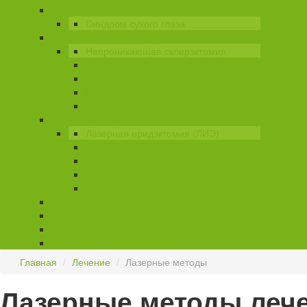
Глазные капли
Cиндром сухого глаза
Операции при глаукоме
Непроникающая склерэктомия
Синустрабекулэктомия (СТЭК)
Установка клапана Ахмеда
ГСЭ – глубокая склерэктомия
Имплантация мини-шунта Ex-press
Лазерные методы
Лазерная иридэктомия (ЛИЭ)
Трабекулопластика (СЛТ)
Лазерная гониопунктура
Лазерная иридопластика
Рассечение гониосинехий
Методы лечения
Коломойцева Елена Марковна
Эстрин Леонид Григорьевич
Миронова Ирина Сергеевна
Главная
/
Лечение
/
Лазерные методы
Лазерные методы леч