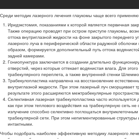
Среди методик лазерного лечения глаукомы чаще всего применяю
Иридэкстомия, показаниями к которой является первичная зак
Также операцию проводят при остром приступе глаукомы, воз
оттока внутриглазной жидкости на фоне закрытого переднего 
лазерного луча в периферической области радужной оболочки 
образом, формируется дополнительный путь оттока водянисто
задней камерами.
Гониопунктура заключается в создании длительно функциони
отверстий, через которые оттекает водянистая влага. Для это
трабекулярного переплета, а также внутренней стенки Шлеммо
Трабекулопластика направлена на восстановление естественны
внутриглазной жидкости. При этом лазерный луч сморщивает тр
результате этого расширяются межтрабекулярные пространств
Селективная лазерная трабекулопластика часто используется д
как при этом теплового воздействия на трабекулярную сеть не
излучение способно селективно поглощаться внутриклеточны
трабекулярной сети. При этом непигментированные структуры 
интактными.
Чтобы подобрать наиболее эффективную методику лазерного лече